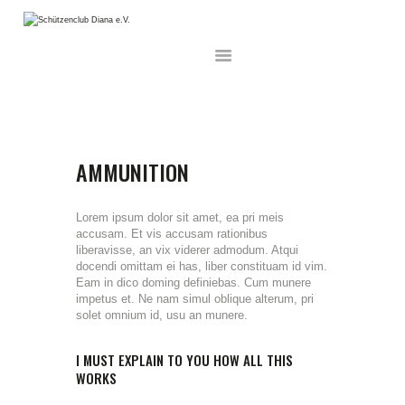
HOME
AKTUELLES
UNSER VEREIN
AMMUNITION
WETTKÄMPFE
MITGLIEDSCHAFT
Lorem ipsum dolor sit amet, ea pri meis
accusam. Et vis accusam rationibus
SCHNUPPERSCHIESSEN
liberavisse, an vix viderer admodum. Atqui
DISZIPLINEN
docendi omittam ei has, liber constituam id vim.
Eam in dico doming definiebas. Cum munere
INFORMATION
impetus et. Ne nam simul oblique alterum, pri
solet omnium id, usu an munere.
ARCHIV
GALERIE
I MUST EXPLAIN TO YOU HOW ALL THIS
WORKS