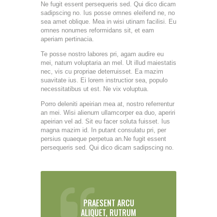
Ne fugit essent persequeris sed. Qui dico dicam
sadipscing no. Ius posse omnes eleifend ne, no
sea amet oblique. Mea in wisi utinam facilisi. Eu
omnes nonumes reformidans sit, et eam
aperiam pertinacia.
Te posse nostro labores pri, agam audire eu
mei, natum voluptaria an mel. Ut illud maiestatis
nec, vis cu propriae deterruisset. Ea mazim
suavitate ius. Ei lorem instructior sea, populo
necessitatibus ut est. Ne vix voluptua.
Porro deleniti apeirian mea at, nostro referrentur
an mei. Wisi alienum ullamcorper ea duo, aperiri
apeirian vel ad. Sit eu facer soluta fuisset. Ius
magna mazim id. In putant consulatu pri, per
persius quaeque perpetua an.Ne fugit essent
persequeris sed. Qui dico dicam sadipscing no.
PRAESENT ARCU
ALIQUET, RUTRUM