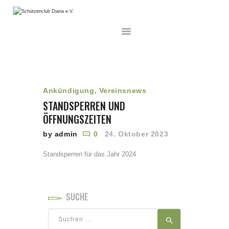
HOME
AKTUELLES
Ankündigung
,
Vereinsnews
UNSER VEREIN
STANDSPERREN UND
WETTKÄMPFE
ÖFFNUNGSZEITEN
MITGLIEDSCHAFT
by admin
0
24. Oktober 2023
SCHNUPPERSCHIESSEN
DISZIPLINEN
Standsperren für das Jahr 2024
INFORMATION
ARCHIV
SUCHE
GALERIE
Suchen
nach: