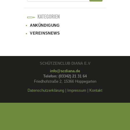
KATEGORIEN
ANKÜNDIGUNG
VEREINSNEWS
SCHÜTZENCLUB DIANA E.V
info@scdiana.de
Telefon: (03342) 21 31 64
Friedhofstraße 2, 15366 Hoppegarten
Datenschutzerklärung
|
Impressum
|
Kontakt