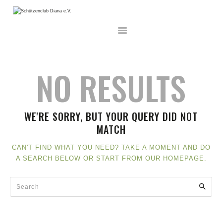
HOME
NO RESULTS
AKTUELLES
UNSER VEREIN
WETTKÄMPFE
WE'RE SORRY, BUT YOUR QUERY DID NOT
MITGLIEDSCHAFT
MATCH
SCHNUPPERSCHIESSEN
DISZIPLINEN
CAN'T FIND WHAT YOU NEED? TAKE A MOMENT AND DO
A SEARCH BELOW OR START FROM
OUR HOMEPAGE
.
INFORMATION
ARCHIV
GALERIE