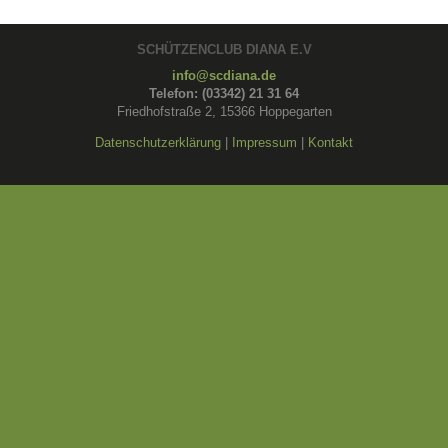
SCHÜTZENCLUB DIANA E.V
info@scdiana.de
Telefon: (03342) 21 31 64
Friedhofstraße 2, 15366 Hoppegarten
Datenschutzerklärung
|
Impressum
|
Kontakt