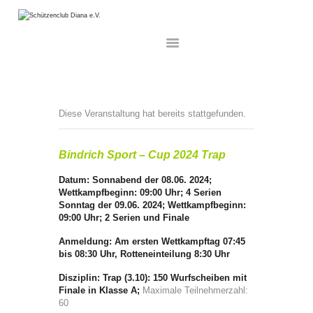
HOME
AKTUELLES
Diese Veranstaltung hat bereits stattgefunden.
UNSER VEREIN
WETTKÄMPFE
Bindrich Sport – Cup 2024 Trap
MITGLIEDSCHAFT
Datum: Sonnabend der 08.06. 2024;
SCHNUPPERSCHIESSEN
Wettkampfbeginn: 09:00 Uhr; 4 Serien
Sonntag der 09.06. 2024; Wettkampfbeginn:
DISZIPLINEN
09:00 Uhr; 2 Serien und Finale
INFORMATION
Anmeldung:
Am ersten Wettkampftag 07:45
ARCHIV
bis 08:30 Uhr, Rotteneinteilung 8:30 Uhr
GALERIE
Disziplin:
Trap (3.10): 150 Wurfscheiben mit
Finale in Klasse A;
Maximale Teilnehmerzahl:
60